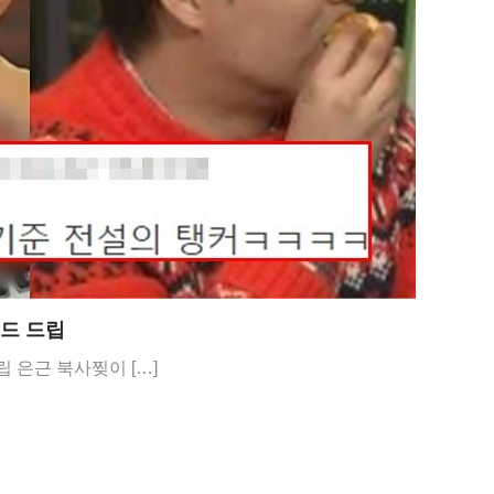
전드 드립
 은근 북사찢이 […]