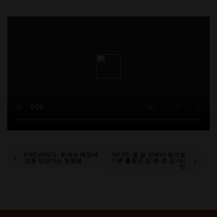
Post
PREVIOUS:
유재석 때문에
NEXT:
몇 달 전부터 핑크빛
감동 받았다는 장원영
기류 흘렀던 김-준-호 김-지-
민
navigation