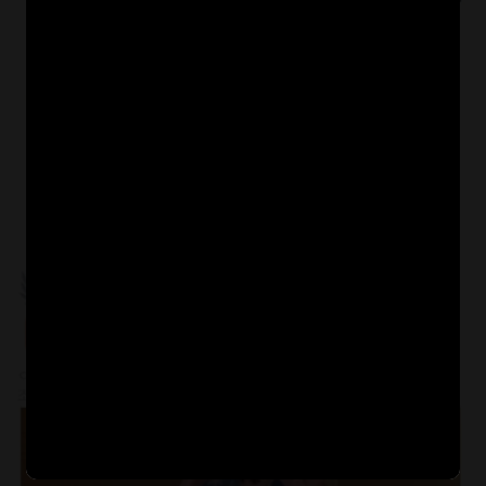
딸 선물로 사온 엘사 시계가 알고보니…ㄷㄷㄷ